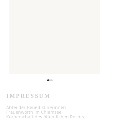
IMPRESSUM
Abtei der Benediktinerinnen
Frauenwörth im Chiemsee
Irmengardfest
Körperschaft des öffentlichen Rechts
(KdÖR) - vertreten durch die Äbtissin
Irmengardfest 2026
M. Johanna Mayer OSB
Umsatzsteuer-Identifikationsnummer: