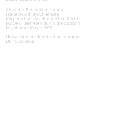
Abtei der Benediktinerinnen
Frauenwörth im Chiemsee
Körperschaft des öffentlichen Rechts
(KdÖR) - vertreten durch die Äbtissin
M. Johanna Mayer OSB
Umsatzsteuer-Identifikationsnummer:
DE
156056888
ADRESSE
Tel.:
+49 (0) 8054 907-0
Fax:
08054 7967
Frauenchiemsee Nr. 50
83256 Frauenchiemsee
Homepage:
www.frauenwoerth.de
E-Mail: abtei@frauenwoerth.de
SPENDEN
WIE KANN ICH HELFEN ...
ANFRAGE
AN SEMINARBÜRO: