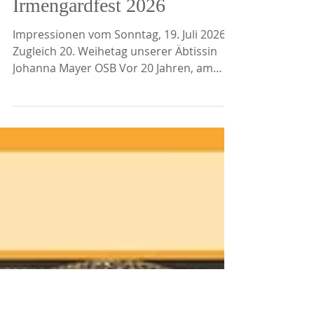
24. Juli
1 Min. Lesezeit
GEMEINSCHAFT
Irmengardfest 2026
Impressionen vom Sonntag, 19. Juli 2026
Zugleich 20. Weihetag unserer Äbtissin
Johanna Mayer OSB Vor 20 Jahren, am
2.7.2006, zum Fest Mariä Heimsuchung,
erteilte Friedrich Kardinal Wetter ihr die
Benediktion zur 56. Äbtissin der Abtei
Frauenwörth. An diesem für uns
besonderen Tag brachte Kirchenmusiker
Bartholomäus Prankl aus Prien mit
seinem Ensemble die „Chiemsee Messe“
von Michael Haydn meisterhaft zur
Aufführung. Der ursprüngliche Titel der
Messe lautet “Missa in honor