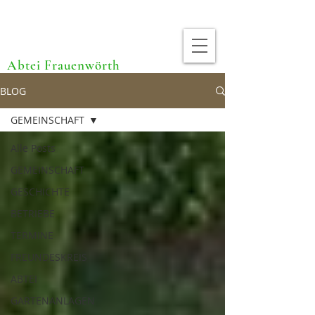
Abtei Frauenwörth
BLOG
GEMEINSCHAFT
Alle Posts
GEMEINSCHAFT
GESCHICHTE
BETRIEBE
TERMINE
FREUNDESKREIS
ABTEI
GARTENANLAGEN