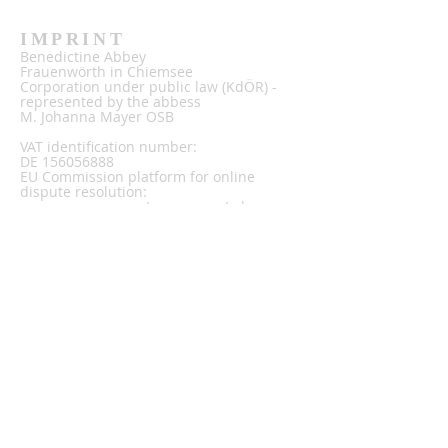
IMPRINT
Benedictine Abbey
Frauenwörth in Chiemsee
Corporation under public law (KdÖR) -
represented by the abbess
M. Johanna Mayer OSB
VAT identification number:
DE
156056888
EU Commission platform for online
dispute resolution:
www.ec.europa.eu/consumers/odr
ADRESSE
Tel.:
+49 (0) 8054 907-0
Fax:
08054 7967
Frauenchiemsee Nr. 50
83256 Frauenchiemsee
Homepage:
www.frauenwoerth.de
E-Mail: abtei@frauenwoerth.de
DONATE
HOW CAN I HELP ...