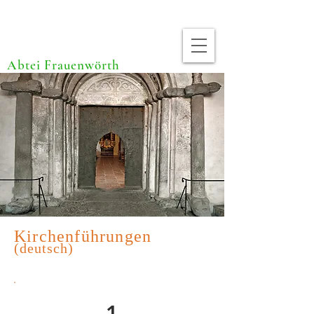
Abtei Frauenwörth
Kirchenführungen
(deutsch)
1