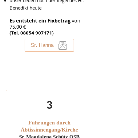
unser Leben nach der Regel des Hl.
Benedikt heute
Es entsteht ein Fixbetrag
von
75,00 €
(Tel.
08054 907171)
Sr. Hanna
3
Führungen durch
Äbtissinnengang/Kirche
Sr. Magdalena Schütz OSB