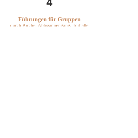
4
Führungen für Gruppen
durch Kirche, Äbtissinnengang, Torhalle
und über die Insel
Sr. Magdalena Schütz OSB
Dauer:
ca. 60 Minuten
Kosten:
6,00 € pro Person
Gruppen je nach Dauer:
6,00 - 10,00
€
​Kinder und Jugendliche frei
Termine:
nach Vereinbarung
Führungen auch an Sonn- u. Feiertagen
Anmeldung: Sr. Magdalena
​Tel. 08054 907188
08054 9070
(Pforte)